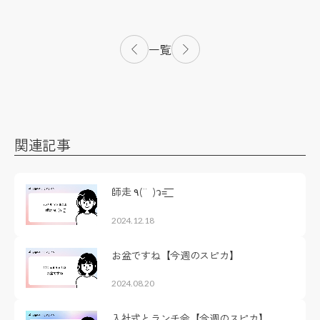
一覧
関連記事
師走 ٩(¨ )ว=͟͟͞͞
2024.12.18
お盆ですね【今週のスピカ】
2024.08.20
入社式とランチ会【今週のスピカ】