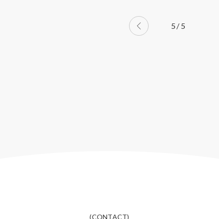
投
5
/
5
稿
の
ペ
ー
ジ
送
り
(CONTACT)