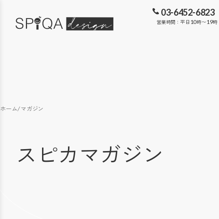
03-6452-6823
営業時間：平日
10
時〜
19
時
ホーム
/
マガジン
スピカマガジン