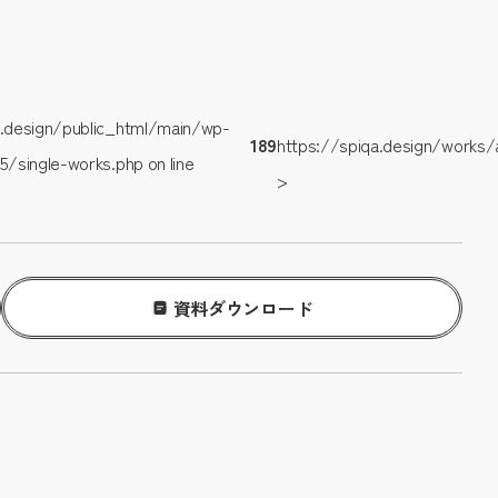
.design/public_html/main/wp-
189
https://spiqa.design/works/
/single-works.php on line
>
資料ダウンロード