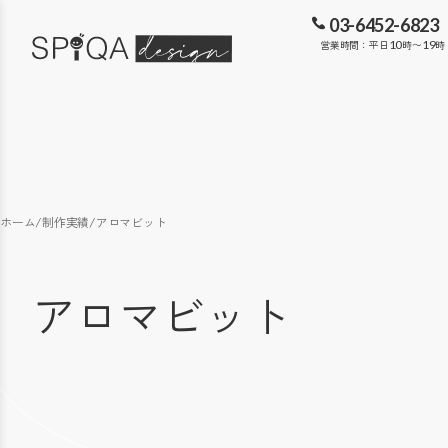
03-6452-6823
営業時間：平日
10
時〜
19
時
ホーム
/
制作実績
/
アロマビット
アロマビット