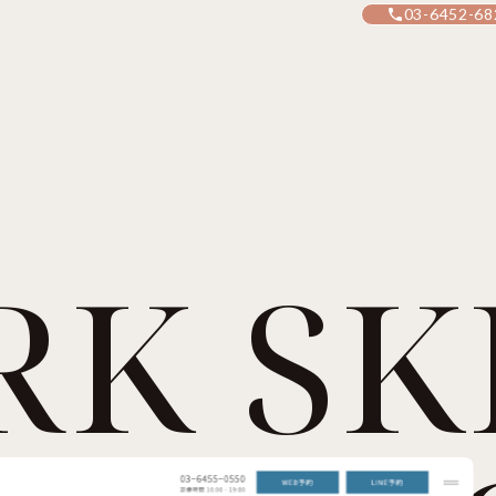
03-6452-68
RK SK