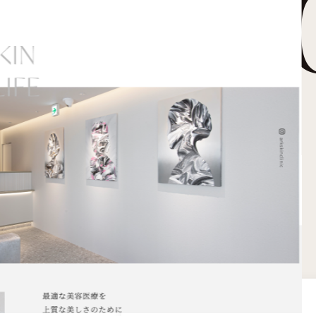
CLINI
ite