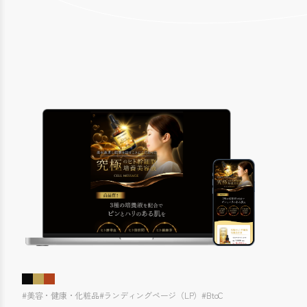
#美容・健康・化粧品
#ランディングページ（LP）
#BtoC