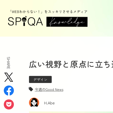
SHARE
広い視野と原点に立ち
デザイン
今週のGood News
H.Abe