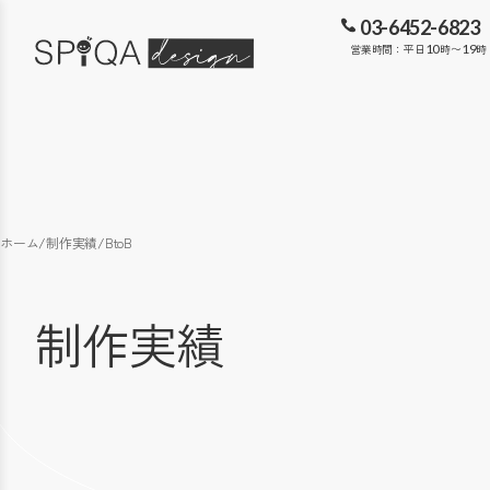
03-6452-6823
営業時間：平日
10
時〜
19
時
ホーム
/
制作実績
/
BtoB
制作実績