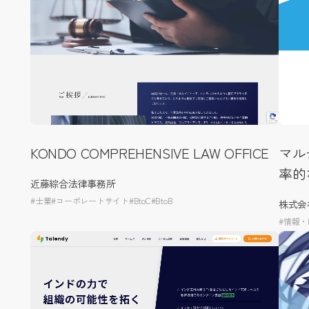
KONDO COMPREHENSIVE LAW OFFICE
マル
率的
近藤綜合法律事務所
#士業
#コーポレートサイト
#BtoC
#BtoB
株式会
#情報・I