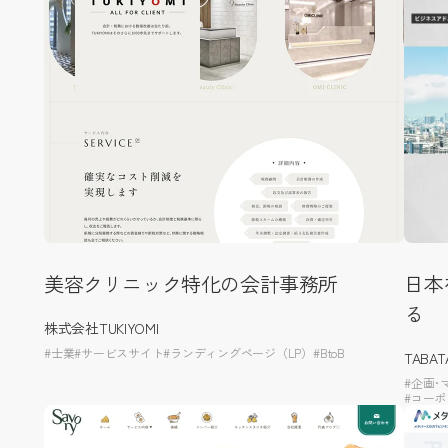
美容クリニック特化の会計事務所
日本
る
株式会社TUKIYOMI
#士業
#サービスサイト
#ランディングページ（LP）
#BtoB
TABA
#企画･
#コー