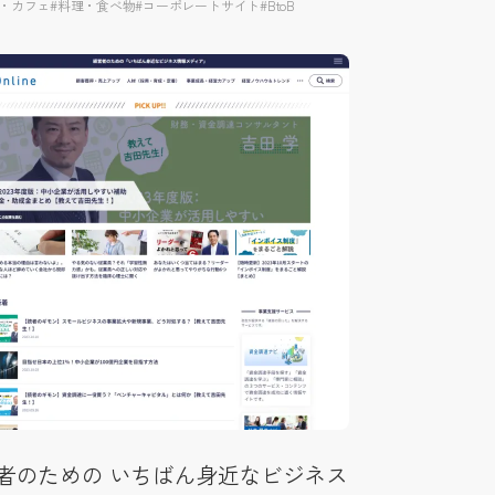
店・カフェ
#料理・食べ物
#コーポレートサイト
#BtoB
者のための いちばん身近なビジネス